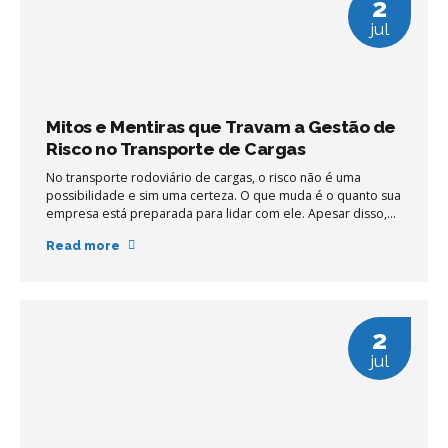
2
jul
Mitos e Mentiras que Travam a Gestão de
Risco no Transporte de Cargas
No transporte rodoviário de cargas, o risco não é uma
possibilidade e sim uma certeza. O que muda é o quanto sua
empresa está preparada para lidar com ele. Apesar disso,
pequenas e médias transportadoras (PMEs) continuam
Read more
tratando a gestão de risco como algo opcional, quase como
se fosse um custo que pode ser adiado. Mas o que está por
trás dessa resistência? Em grande parte, mitos e crenças
ultrapassadas, que se repetem há anos no setor e travam a
evolução de centenas de operações.
2
jul