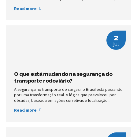
contrato em jogo. Grande parte desses problemas tem
Read more
origem em algo simples: a falta de manutenção preventiva
bem estruturada.
2
jul
O que está mudando na segurança do
transporte rodoviário?
A segurança no transporte de cargas no Brasil está passando
por uma transformação real. A lógica que prevaleceu por
décadas, baseada em ações corretivas e localização
pontual, está sendo substituída por uma nova mentalidade:
Read more
prevenir, antecipar e automatizar.