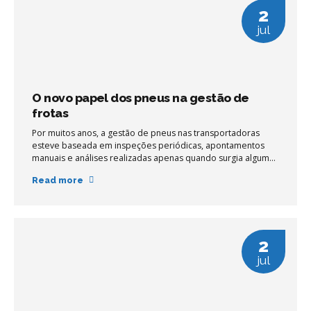
2
jul
O novo papel dos pneus na gestão de
frotas
Por muitos anos, a gestão de pneus nas transportadoras
esteve baseada em inspeções periódicas, apontamentos
manuais e análises realizadas apenas quando surgia algum
desvio operacional. Na prática, gestores costumam
Read more
descobrir problemas quando o desgaste já ocorreu, quando
o consumo de combustível aumentou ou quando uma
parada não planejada impacta a produtividade da frota.
2
jul