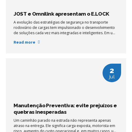
JOST e Omnilink apresentam o E.LOCK
A evolução das estratégias de segurança no transporte
rodoviário de cargas tem impulsionado o desenvolvimento
de soluções cada vez mais integradas e inteligentes. Em um
cenário onde as tentativas de roubo se tornam mais
Read more
sofisticadas, tecnologias que atuam diretamente nos pontos
críticos do conjunto cavalo-carreta passam a ter papel
estratégico na gestão de risco das operações.
2
jul
Manutenção Preventiva: evite prejuízos e
quebras inesperadas
Um caminhão parado na estrada não representa apenas
atraso na entrega. Ele significa carga exposta, motorista em
risco, aumento do custo operacional e, em muitos casos, um