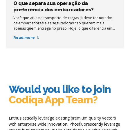
O que separa sua operação da
preferência dos embarcadores?
Você que atua no transporte de cargas já deve ter notado:
os embarcadores e as seguradoras não querem mais
apenas quem entrega no prazo. Hoje, o que diferencia uma
operação é a capacidade de prevenir riscos, gerar
Read more
evidências confiáveis e reagir rapidamente quando algo
foge do controle. Quem não consegue provar segurança e
eficiência está cada vez mais fora do jogo.
Would you like to join
Codiqa App Team?
Enthusiastically leverage existing premium quality vectors
with enterprise wide innovation. Phosfluorescently leverage