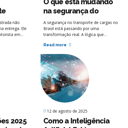
O que está mudando
te
na segurança do
ebras
transporte rodoviário?
strada não
A segurança no transporte de cargas no
a entrega. Ele
Brasil está passando por uma
otorista em
transformação real. A lógica que
peracional e,
prevaleceu por décadas, baseada em
Read more
rato em jogo.
ações corretivas e localização pontual,
lemas tem
está sendo substituída por uma nova
falta de
mentalidade: prevenir, antecipar e
em
automatizar.
12 de agosto de 2025
ões 2025
Como a Inteligência