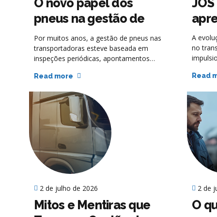
O novo papel dos
JOST
pneus na gestão de
apr
frotas
A evolu
Por muitos anos, a gestão de pneus nas
no tran
transportadoras esteve baseada em
impulsi
inspeções periódicas, apontamentos
soluçõe
manuais e análises realizadas apenas
Read 
Read more
intelig
quando surgia algum desvio operacional.
tentati
Na prática, gestores costumam descobrir
sofisti
problemas quando o desgaste já
diretam
ocorreu, quando o consumo de
conjunt
combustível aumentou ou quando uma
papel e
parada não planejada impacta a
operaçõ
produtividade da frota.
2 de julho de 2026
2 de 
Mitos e Mentiras que
O qu