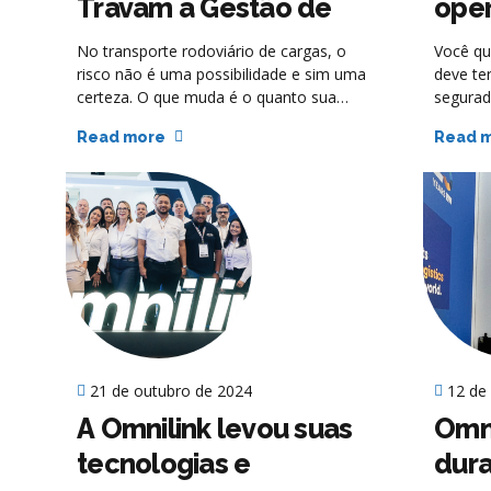
Travam a Gestão de
ope
Risco no Transporte de
pref
No transporte rodoviário de cargas, o
Você qu
Cargas
emb
risco não é uma possibilidade e sim uma
deve te
certeza. O que muda é o quanto sua
segurad
empresa está preparada para lidar com
quem en
Read more
Read 
ele. Apesar disso, pequenas e médias
diferen
transportadoras (PMEs) continuam
de preve
tratando a gestão de risco como algo
confiáv
opcional, quase como se fosse um custo
algo fo
que pode ser adiado. Mas o que está por
consegu
trás dessa resistência? Em grande parte,
eficiênc
mitos e crenças ultrapassadas, que se
jogo.
repetem há anos no setor e travam a
evolução de centenas de operações.
21 de outubro de 2024
12 de
A Omnilink levou suas
Omni
tecnologias e
dura