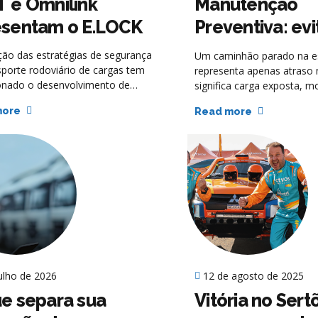
 e Omnilink
Manutenção
esentam o E.LOCK
Preventiva: evi
prejuízos e qu
ção das estratégias de segurança
Um caminhão parado na e
inesperadas
sporte rodoviário de cargas tem
representa apenas atraso n
onado o desenvolvimento de
significa carga exposta, m
s cada vez mais integradas e
risco, aumento do custo o
more
Read more
entes. Em um cenário onde as
em muitos casos, um cont
vas de roubo se tornam mais
Grande parte desses prob
cadas, tecnologias que atuam
origem em algo simples: a 
ente nos pontos críticos do
manutenção preventiva b
o cavalo-carreta passam a ter
estruturada.
stratégico na gestão de risco das
es.
julho de 2026
12 de agosto de 2025
e separa sua
Vitória no Sert