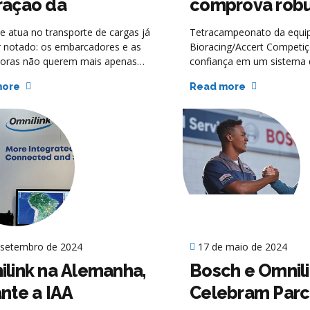
ração da
comprova robu
erência dos
tecnologia Omn
e atua no transporte de cargas já
Tetracampeonato da equi
arcadores?
r notado: os embarcadores e as
Bioracing/Accert Competiç
oras não querem mais apenas
confiança em um sistema 
trega no prazo. Hoje, o que
rastreamento que não fal
more
Read more
cia uma operação é a capacidade
trilhas mais desafiadoras 
nir riscos, gerar evidências
edição 2025 do Rally dos 
eis e reagir rapidamente quando
das provas mais desafiado
ge do controle. Quem não
a equipe Atvos Bioracing/A
e provar segurança e
Competições fez história 
ia está cada vez mais fora do
tetracampeonato na categ
PRO, com a dupla Cristian
Anderson Geraldi. Mais do
esportivo, a conquista é
atestado de confiabilidade
frota da equipe conta com
 setembro de 2024
17 de maio de 2024
rastreamento Omnilink e
todos os veículos.
link na Alemanha,
Bosch e Omnil
nte a IAA
Celebram Parc