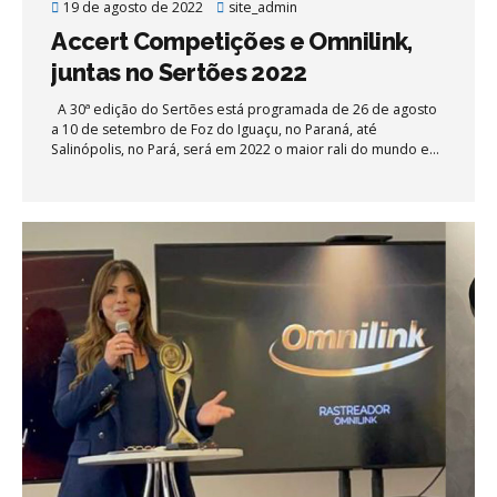
19 de agosto de 2022
site_admin
Accert Competições e Omnilink,
juntas no Sertões 2022
A 30ª edição do Sertões está programada de 26 de agosto
a 10 de setembro de Foz do Iguaçu, no Paraná, até
Salinópolis, no Pará, será em 2022 o maior rali do mundo e
vai homenagear o Bicentenário da Independência do Brasil.
O desafio de cross-country de 7215 quilômetros será
dividido em prólogo e quinze etapas, passando por cinco
regiões do país, oito estados – PR, SP, MS, MT, TO, PI, MA e
PA; e 14 cidades. Um evento único que passará pelas
belezas naturais do país, com incríveis cenários. A Accert
Competições orgulha-se de enfrentar o desafio do...