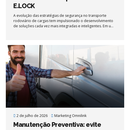
E.LOCK
A evolução das estratégias de segurança no transporte
rodoviário de cargas tem impulsionado o desenvolvimento
de soluções cada vez mais integradas e inteligentes. Em um
cenário onde as tentativas de roubo se tornam mais
sofisticadas, tecnologias que atuam diretamente nos pontos
críticos do conjunto cavalo-carreta passam a ter papel
estratégico na gestão de risco das operações.
2 de julho de 2026
Marketing Omnilink
Manutenção Preventiva: evite