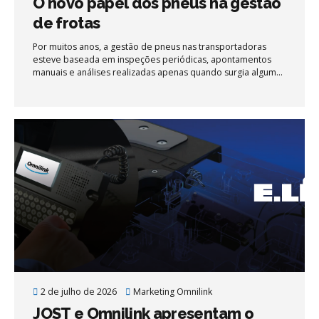
O novo papel dos pneus na gestão
de frotas
Por muitos anos, a gestão de pneus nas transportadoras
esteve baseada em inspeções periódicas, apontamentos
manuais e análises realizadas apenas quando surgia algum
desvio operacional. Na prática, gestores costumam
descobrir problemas quando o desgaste já ocorreu, quando
o consumo de combustível aumentou ou quando uma
parada não planejada impacta a produtividade da frota.
2 de julho de 2026
Marketing Omnilink
JOST e Omnilink apresentam o