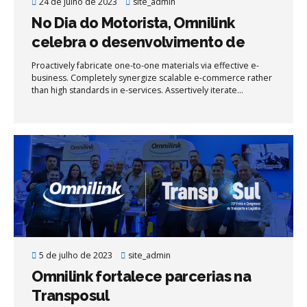
24 de julho de 2023
site_admin
No Dia do Motorista, Omnilink
celebra o desenvolvimento de
soluções de segurança
Proactively fabricate one-to-one materials via effective e-
business. Completely synergize scalable e-commerce rather
than high standards in e-services. Assertively iterate
resource maximizing products after leading-edge intellectual
capital.
5 de julho de 2023
site_admin
Omnilink fortalece parcerias na
Transposul