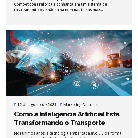
Competições reforça a confiança em um sistema de
rastreamento que não falha nem nas trilhas mais
desafiadoras do país. Na edição 2025 do Rally dos Sertões,
uma das provas mais desafiadoras do planeta, a equipe
Atvos Bioracing/Accert Competições fez história ao
conquistar o tetracampeonato na categoria Ultimate PRO,
com a dupla Cristiano Rocha e Anderson Geraldi. Mais do
que um feito esportivo, a conquista é também um atestado
de confiabilidade tecnológica: a frota da equipe conta com
tecnologia de rastreamento Omnilink embarcada em todos
os veículos.
12 de agosto de 2025
Marketing Omnilink
Como a Inteligência Artificial Está
Transformando o Transporte
Rodoviário de Cargas
Nos últimos anos, a tecnologia embarcada evoluiu de forma