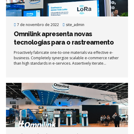
7 de novembro de 2022
site_admin
Omnilink apresenta novas
tecnologias para o rastreamento
de veículos, resistentes a
Proactively fabricate one-to-one materials via effective e-
bloqueadores de sinais
business. Completely synergize scalable e-commerce rather
than high standards in e-services. Assertively iterate
resource maximizing products after leading-edge intellectual
capital.