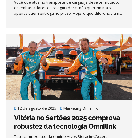
Você que atua no transporte de cargas já deve ter notado:
os embarcadores e as seguradoras não querem mais
apenas quem entrega no prazo. Hoje, o que diferencia uma
operação é a capacidade de prevenir riscos, gerar
evidências confiáveis e reagir rapidamente quando algo
foge do controle. Quem não consegue provar segurança e
eficiência está cada vez mais fora do jogo.
12 de agosto de 2025
Marketing Omnilink
Vitória no Sertões 2025 comprova
robustez da tecnologia Omnilink
Tetracampeonato da equipe Atvos Bioracing/Accert