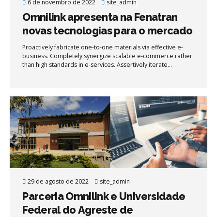
6 de novembro de 2022
site_admin
Omnilink apresenta na Fenatran
novas tecnologias para o mercado
de transporte com a rede de
Proactively fabricate one-to-one materials via effective e-
comunicação LoRa.
business. Completely synergize scalable e-commerce rather
than high standards in e-services. Assertively iterate
resource maximizing products after leading-edge intellectual
capital.
29 de agosto de 2022
site_admin
Parceria Omnilink e Universidade
Federal do Agreste de