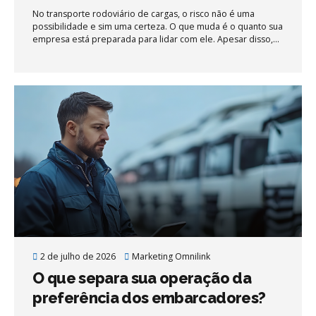
Cargas
No transporte rodoviário de cargas, o risco não é uma
possibilidade e sim uma certeza. O que muda é o quanto sua
empresa está preparada para lidar com ele. Apesar disso,
pequenas e médias transportadoras (PMEs) continuam
tratando a gestão de risco como algo opcional, quase como
se fosse um custo que pode ser adiado. Mas o que está por
trás dessa resistência? Em grande parte, mitos e crenças
ultrapassadas, que se repetem há anos no setor e travam a
evolução de centenas de operações.
2 de julho de 2026
Marketing Omnilink
O que separa sua operação da
preferência dos embarcadores?