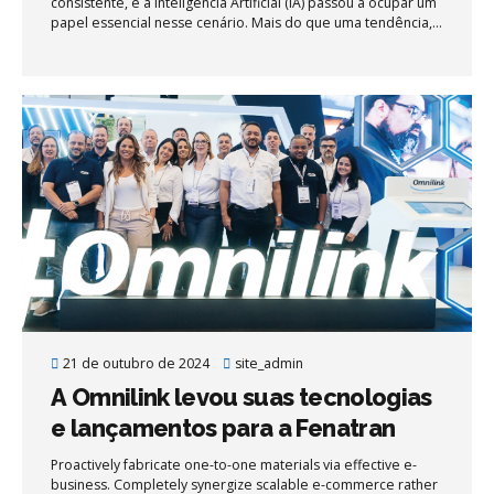
consistente, e a Inteligência Artificial (IA) passou a ocupar um
papel essencial nesse cenário. Mais do que uma tendência,
ela já é uma realidade no transporte rodoviário, sendo
usada para reduzir acidentes, otimizar rotas, monitorar
condutores e proteger a integridade da carga.
21 de outubro de 2024
site_admin
A Omnilink levou suas tecnologias
e lançamentos para a Fenatran
2024
Proactively fabricate one-to-one materials via effective e-
business. Completely synergize scalable e-commerce rather