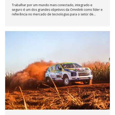
Pernambuco
Trabalhar por um mundo mais conectado, integrado e
seguro é um dos grandes objetivos da Omnilink como líder e
referência no mercado de tecnologias para o setor de
transporte e logística. Entendemos também como parte de
nossa responsabilidade, proporcionar meios e
oportunidades para que o setor evolua e conte com
profissionais capacitados para inovar e transformar a forma
como usamos e aplicamos a tecnologia em nossas vidas e
trabalhos. Desta forma, a Omnilink inicia um programa de
parceria com a UFAPE – Universidade Federal do Agreste de
Pernambuco, com o objetivo de fomentar, incentivar e
participar do processo de evolução...