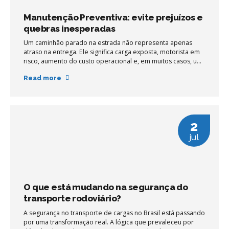
Manutenção Preventiva: evite prejuízos e
quebras inesperadas
Um caminhão parado na estrada não representa apenas
atraso na entrega. Ele significa carga exposta, motorista em
risco, aumento do custo operacional e, em muitos casos, um
contrato em jogo. Grande parte desses problemas tem
Read more
origem em algo simples: a falta de manutenção preventiva
bem estruturada.
2
jul
O que está mudando na segurança do
transporte rodoviário?
A segurança no transporte de cargas no Brasil está passando
por uma transformação real. A lógica que prevaleceu por