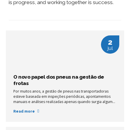
is progress, and working together is success.
2
jul
O novo papel dos pneus na gestão de
frotas
Por muitos anos, a gestão de pneus nas transportadoras
esteve baseada em inspeções periódicas, apontamentos
manuais e análises realizadas apenas quando surgia algum
desvio operacional. Na prática, gestores costumam
Read more
descobrir problemas quando o desgaste já ocorreu, quando
o consumo de combustível aumentou ou quando uma
parada não planejada impacta a produtividade da frota.