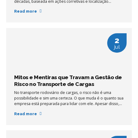
décadas, baseada em ações corretivas e localização
pontual, está sendo substituída por uma nova mentalidade:
Read more
prevenir, antecipar e automatizar.
2
jul
Mitos e Mentiras que Travam a Gestão de
Risco no Transporte de Cargas
No transporte rodoviário de cargas, o risco não é uma
possibilidade e sim uma certeza. O que muda é o quanto sua
empresa está preparada para lidar com ele. Apesar disso,
pequenas e médias transportadoras (PMEs) continuam
Read more
tratando a gestão de risco como algo opcional, quase como
se fosse um custo que pode ser adiado. Mas o que está por
trás dessa resistência? Em grande parte, mitos e crenças
ultrapassadas, que se repetem há anos no setor e travam a
evolução de centenas de operações.