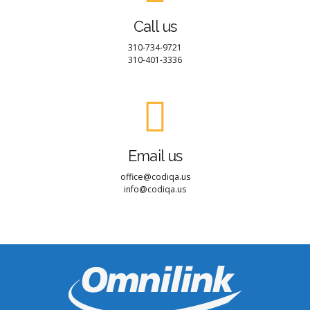
Call us
310-734-9721
310-401-3336
Email us
office@codiqa.us
info@codiqa.us