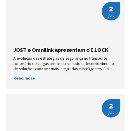
2
jul
JOST e Omnilink apresentam o E.LOCK
A evolução das estratégias de segurança no transporte
rodoviário de cargas tem impulsionado o desenvolvimento
de soluções cada vez mais integradas e inteligentes. Em um
cenário onde as tentativas de roubo se tornam mais
Read more
sofisticadas, tecnologias que atuam diretamente nos pontos
críticos do conjunto cavalo-carreta passam a ter papel
estratégico na gestão de risco das operações.
2
jul