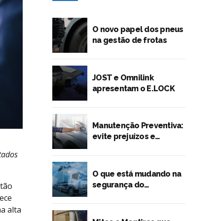
O novo papel dos pneus
na gestão de frotas
JOST e Omnilink
apresentam o E.LOCK
Manutenção Preventiva:
evite prejuízos e
quebras inesperadas
tados
O que está mudando na
segurança do
stão
transporte rodoviário?
rece
a alta