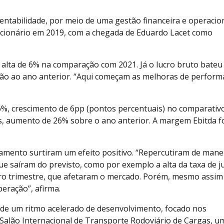
tabilidade, por meio de uma gestão financeira e operacio
acionário em 2019, com a chegada de Eduardo Lacet como
, alta de 6% na comparação com 2021. Já o lucro bruto bateu
ção ao ano anterior. “Aqui começam as melhoras de perform
%, crescimento de 6pp (pontos percentuais) no comparativ
es, aumento de 26% sobre o ano anterior. A margem Ebitda f
ejamento surtiram um efeito positivo. “Repercutiram de mane
 saíram do previsto, como por exemplo a alta da taxa de j
ro trimestre, que afetaram o mercado. Porém, mesmo assim
eração”, afirma.
 de um ritmo acelerado de desenvolvimento, focado nos
Salão Internacional de Transporte Rodoviário de Cargas, u