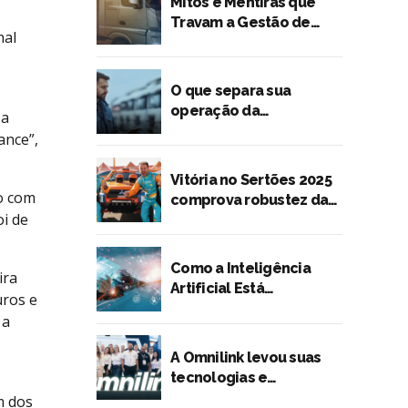
Mitos e Mentiras que
Travam a Gestão de
nal
Risco no Transporte de
Cargas
O que separa sua
operação da
 a
preferência dos
ance”,
embarcadores?
Vitória no Sertões 2025
o com
comprova robustez da
oi de
tecnologia Omnilink
Como a Inteligência
ira
Artificial Está
uros e
Transformando o
 a
Transporte Rodoviário
de Cargas
A Omnilink levou suas
tecnologias e
lançamentos para a
m dos