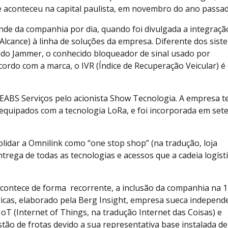
 aconteceu na capital paulista, em novembro do ano passad
tande da companhia por dia, quando foi divulgada a integraçã
lcance) à linha de soluções da empresa. Diferente dos sist
o do Jammer, o conhecido bloqueador de sinal usado por
ordo com a marca, o IVR (Índice de Recuperação Veicular) é
 CEABS Serviços pelo acionista Show Tecnologia. A empresa 
o equipados com a tecnologia LoRa, e foi incorporada em se
idar a Omnilink como “one stop shop” (na tradução, loja
trega de todas as tecnologias e acessos que a cadeia logíst
contece de forma recorrente, a inclusão da companhia na 1
icas, elaborado pela Berg Insight, empresa sueca independ
 IoT (Internet of Things, na tradução Internet das Coisas) e
stão de frotas devido a sua representativa base instalada de