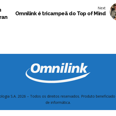
Next
m
Omnilink é tricampeã do Top of Mind
ran
logia S.A. 2026 –
Todos os direitos reservados. Produto beneficiado 
de informática.