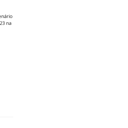
enário
023 na