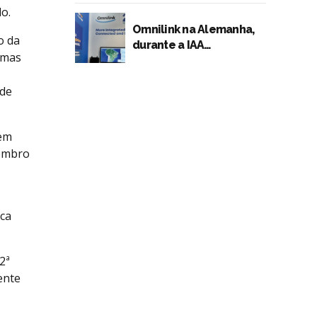
Fenatran 2024
o.
Omnilink na Alemanha,
o da
durante a IAA
emas
TRANSPORTATION 2024.
 de
tem
tembro
ica
2ª
ente