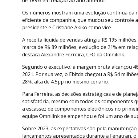
de 189% em relação ao ano anterior.
Os números mostram uma evolução contínua da ren
eficiente da companhia, que mudou seu controle 
presidente e Cristiane Akiko como vice.
A receita líquida de vendas atingiu R$ 195 milhões
marca de R$ 89 milhões, evolução de 21% em rela
destaca Alexandre Ferreira, CFO da Omnilink.
Segundo o executivo, a margem bruta alcançou 46
2021. Por sua vez, o Ebitda chegou a R$ 54 milhõ
28%, alta de 4,5pp no mesmo cenário.
Para Ferreira, as decisões estratégicas e de plan
satisfatória, mesmo com todos os componentes que
a escassez de componentes eletrônicos no primei
equipe Omnilink se empenhou e foi um ano de sup
Sobre 2023, as expectativas são pela manutenção
lançamentos apresentados durante a Fenatran, o 