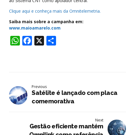
ao Sistema CNT como apoiador central.
Clique aqui e conheça mais da Omnitelemetria.
Saiba mais sobre a campanha em:
www.maioamarelo.com
WhatsApp
Facebook
X
Share
Previous
Satélite é lançado com placa
comemorativa
Next
Gestão eficiente mantém
Omnilink como referência